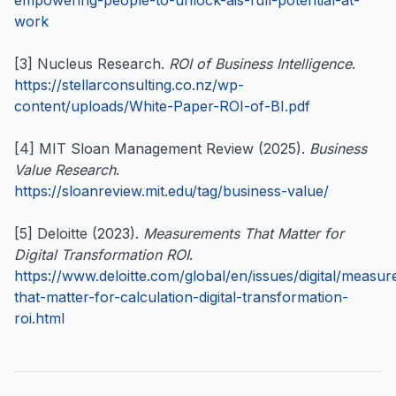
empowering-people-to-unlock-ais-full-potential-at-
work
[3] Nucleus Research.
ROI of Business Intelligence
.
https://stellarconsulting.co.nz/wp-
content/uploads/White-Paper-ROI-of-BI.pdf
[4] MIT Sloan Management Review (2025).
Business
Value Research
.
https://sloanreview.mit.edu/tag/business-value/
[5] Deloitte (2023).
Measurements That Matter for
Digital Transformation ROI
.
https://www.deloitte.com/global/en/issues/digital/measu
that-matter-for-calculation-digital-transformation-
roi.html